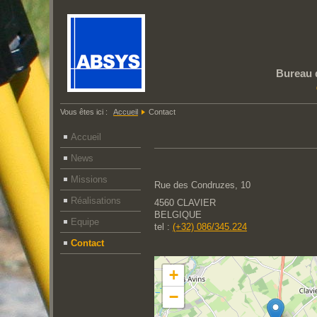
Bureau 
Vous êtes ici :
Accueil
Contact
Accueil
News
Missions
Rue des Condruzes, 10
Réalisations
4560 CLAVIER
BELGIQUE
Equipe
tel :
(+32) 086/345.224
Contact
+
−