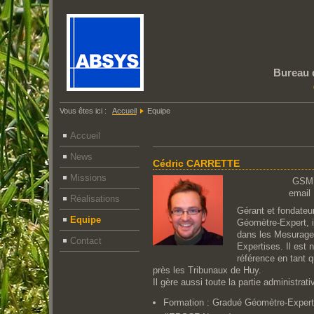
Bureau 
Vous êtes ici :
Accueil
Equipe
Accueil
News
Cédric CARRETTE
Missions
GSM
email
Réalisations
Gérant et fondateur
Equipe
Géomètre-Expert, il
dans les Mesurage
Contact
Expertises. Il est 
référence en tant q
près les Tribunaux de Huy.
Il gère aussi toute la partie administrati
Formation : Gradué Géomètre-Expert