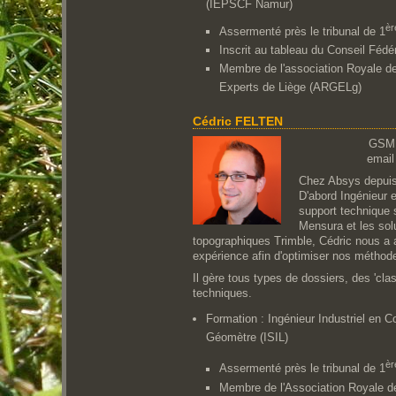
(IEPSCF Namur)
èr
Assermenté près le tribunal de 1
Inscrit au tableau du Conseil Fédé
Membre de l'association Royale d
Experts de Liège (ARGELg)
Cédric FELTEN
GSM
email
Chez Absys depuis
D'abord Ingénieur e
support technique s
Mensura et les sol
topographiques Trimble, Cédric nous a a
expérience afin d'optimiser nos méthode
Il gère tous types de dossiers, des 'cla
techniques.
Formation : Ingénieur Industriel en Co
Géomètre (ISIL)
èr
Assermenté près le tribunal de 1
Membre de l'Association Royale 