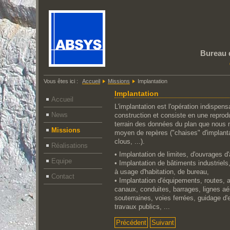
Bureau 
Vous êtes ici :
Accueil
Missions
Implantation
Implantation
Accueil
L'implantation est l'opération indispens
News
construction et consiste en une r
eprodu
terrain des données du plan que nous 
Missions
moyen de repères ("chaises" d'implanta
clous, ...).
Réalisations
• Implantation de limites, d'ouvrages d'
Equipe
• Implantation de bâtiments industrie
à usage d'habitation, de bureau,
Contact
• Implantation d'équipements, routes, 
canaux, conduites, barrages, lignes aé
souterraines, voies ferrées, guidage d'e
travaux publics, ...
Précédent
Suivant