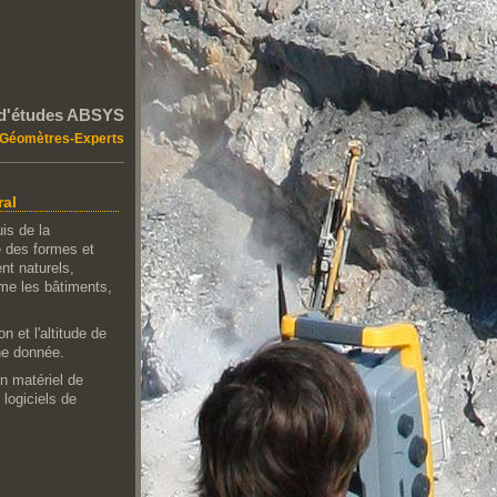
d'études ABSYS
Géomètres-Experts
ral
is de la
e des formes et
ent naturels,
mme les bâtiments,
n et l'altitude de
ne donnée.
n matériel de
 logiciels de