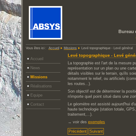
Bureau 
Vous êtes ici :
Accueil
Missions
Levé topographique - Levé général
Levé topographique - Levé géné
Accueil
La topographie est l'art de la mesure pu
News
représentation sur un plan ou une cart
détails visibles sur le terrain, qu'ils soi
Missions
notamment le relief, ou artificiels (co
les routes...).
Réalisations
Son objectif est de déterminer la positio
Equipe
n'importe quel point situé dans une zo
Le géomètre est assisté aujourd'hui d'u
Contact
haute technologie (station totale, GPS,
traitement,...).
→ voir des
exemples
Précédent
Suivant