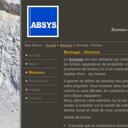
Bureau 
Vous êtes ici :
Accueil
Missions
Bornage - Division
Bornage - Division
Accueil
Le
bornage
est une opération qui cons
News
les limites séparatives de propriétés c
(recherche de limites) et à les matérial
Missions
repères fixes : les bornes.
Réalisations
Il permet de définir de manière très pré
votre propriété. Vous éviterez ainsi tou
Equipe
voisins si vous décidez de construire u
une clôture séparative.
Contact
Nous attirons votre attention sur le fai
veniez à empiéter sur le terrain de votr
dernier serait en droit de vous contrain
Intérêt de borner :
S'assurer que la contenance annonc